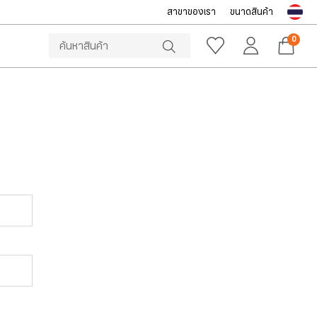
สาขาของเรา
ขนาดสินค้า
NOTICE
ine Store โทร: 092-532-4386 (อีคอมเมิร์ซ)
Sportsworld O
0