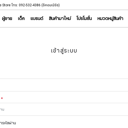
NOTICE
e Store โทร: 092-532-4386 (อีคอมเมิร์ซ)
Sportsworld Onl
ผู้ชาย
เด็ก
แบรนด์
สินค้ามาใหม่
โปรโมชั่น
หมวดหมู่สินค้า
เข้าสู่ระบบ
น
*
ำรหัสผ่าน