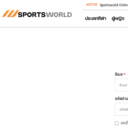
NOTICE
Store โทร: 092-532-4386 (อีคอมเมิร์ซ)
Sportsworld Onlin
ประเภทกีฬา
ผู้หญิง
อีเมล
*
รหัสผ่า
จดจ