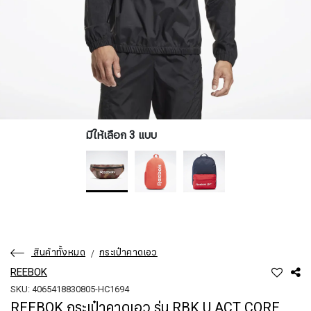
มีให้เลือก 3 แบบ
สินค้าทั้งหมด
กระเป๋าคาดเอว
REEBOK
SKU: 4065418830805-HC1694
REEBOK กระเป๋าคาดเอว รุ่น RBK U ACT CORE