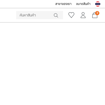
สาขาของเรา
ขนาดสินค้า
NOTICE
ine Store โทร: 092-532-4386 (อีคอมเมิร์ซ)
Sportsworld O
0