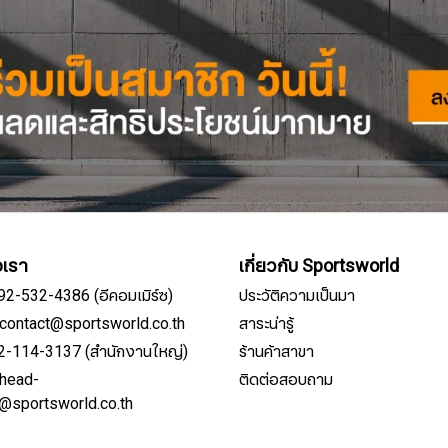
อเรา
เกี่ยวกับ Sportsworld
092-532-4386 (อีคอมเมิร์ซ)
ประวัติความเป็นมา
์: contact@sportsworld.co.th
สาระน่ารู้
02-114-3137 (สำนักงานใหญ่)
ร้านค้าสาขา
: head-
ติดต่อสอบถาม
สมัครรับจดหมายข่าว
e@sportsworld.co.th