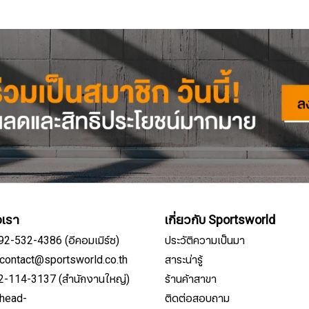
อเรา
เกี่ยวกับ Sportsworld
092-532-4386 (อีคอมเมิร์ซ)
ประวัติความเป็นมา
์: contact@sportsworld.co.th
สาระน่ารู้
02-114-3137 (สำนักงานใหญ่)
ร้านค้าสาขา
: head-
ติดต่อสอบถาม
สมัครรับจดหมายข่าว