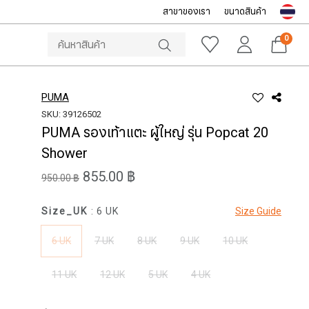
สาขาของเรา
ขนาดสินค้า
NOTICE
ine Store โทร: 092-532-4386 (อีคอมเมิร์ซ)
Sportsworld O
0
PUMA
SKU: 39126502
PUMA รองเท้าแตะ ผู้ใหญ่ รุ่น Popcat 20
Shower
855.00 ฿
950.00 ฿
Size_UK
: 6 UK
Size Guide
6 UK
7 UK
8 UK
9 UK
10 UK
11 UK
12 UK
5 UK
4 UK