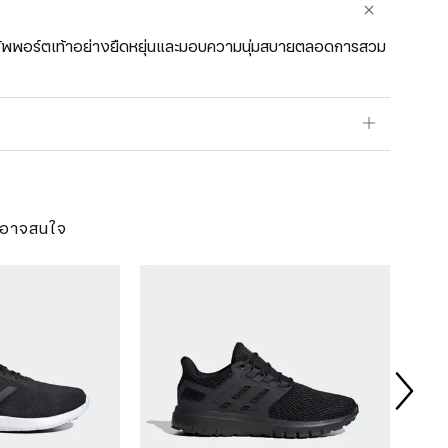
วยซัพพอร์ตเท้าอย่างยืดหยุ่นและมอบความนุ่มสบายตลอดการสวม
ุณอาจสนใจ