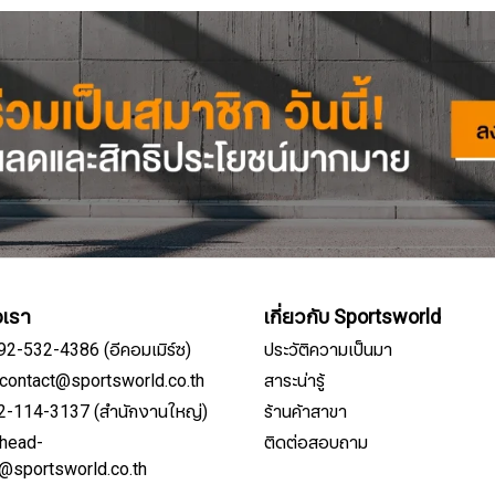
อเรา
เกี่ยวกับ Sportsworld
092-532-4386 (อีคอมเมิร์ซ)
ประวัติความเป็นมา
์: contact@sportsworld.co.th
สาระน่ารู้
02-114-3137 (สำนักงานใหญ่)
ร้านค้าสาขา
: head-
ติดต่อสอบถาม
สมัครรับจดหมายข่าว
e@sportsworld.co.th