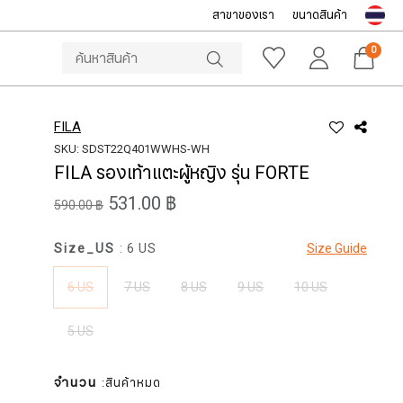
สาขาของเรา
ขนาดสินค้า
NOTICE
ine Store โทร: 092-532-4386 (อีคอมเมิร์ซ)
Sportsworld O
0
FILA
SKU: SDST22Q401WWHS-WH
FILA รองเท้าแตะผู้หญิง รุ่น FORTE
531.00 ฿
590.00 ฿
Size_US
: 6 US
Size Guide
6 US
7 US
8 US
9 US
10 US
5 US
จำนวน
:สินค้าหมด