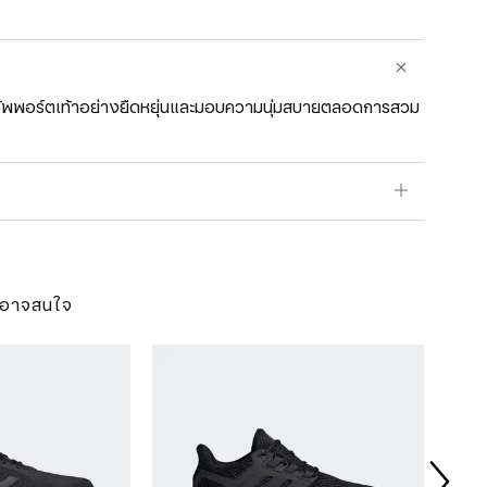
วยซัพพอร์ตเท้าอย่างยืดหยุ่นและมอบความนุ่มสบายตลอดการสวม
ุณอาจสนใจ