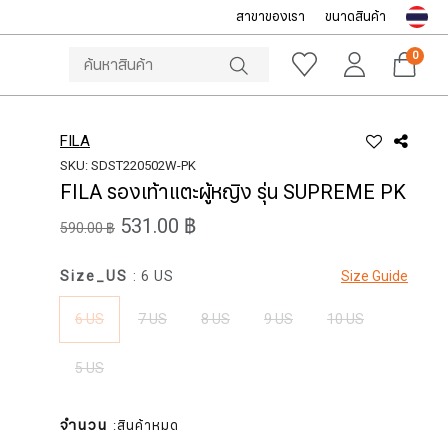
สาขาของเรา
ขนาดสินค้า
NOTICE
ine Store โทร: 092-532-4386 (อีคอมเมิร์ซ)
Sportsworld O
0
FILA
SKU: SDST220502W-PK
FILA รองเท้าแตะผู้หญิง รุ่น SUPREME PK
531.00 ฿
590.00 ฿
Size_US
: 6 US
Size Guide
6 US
7 US
8 US
9 US
10 US
5 US
จำนวน
:สินค้าหมด