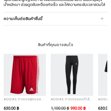
น้ำหนักเบา ช่วยดูดซับเหงื่อแห้งเร็ว และให้ความกระชับเวลาสวมใส่
ความเห็นต่อสินค้าชิ้นนี้
สินค้าที่คุณอาจสนใจ
ADIDAS กางเกงฟุตบอล
ADIDAS กางเกงออกกำลัง
ADIDAS 
ผู้ชาย รุ่น SQUAD 21 SHO
กายผู้หญิง รุ่น W 3S LEG
รุ่น EN
630.00 ฿
1,100.00 ฿
990.00 ฿
630.00