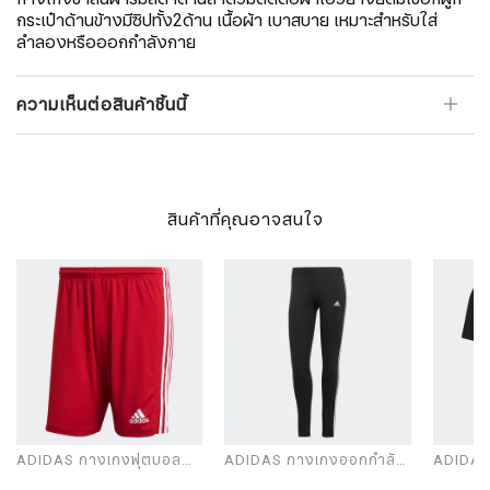
กระเป๋าด้านข้างมีซิปทั้ง2ด้าน เนื้อผ้า เบาสบาย เหมาะสำหรับใส่
ลำลองหรือออกกำลังกาย
ความเห็นต่อสินค้าชิ้นนี้
สินค้าที่คุณอาจสนใจ
ADIDAS กางเกงฟุตบอล
ADIDAS กางเกงออกกำลัง
ADIDAS 
ผู้ชาย รุ่น SQUAD 21 SHO
กายผู้หญิง รุ่น W 3S LEG
รุ่น EN