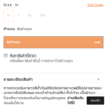
Size
: M
Size Guide
M
L
XL
2XL
จำนวน
:สินค้าหมด
สินค้าหมด
ค้นหาสินค้าที่สาขา
คลิกเพื่อหาสินค้าชิ้นนี้ จากสาขาใกล้บ้านคุณ
รายละเอียดสินค้า
กางเกงวอร์มขายาวสีน้ำเงินมีตัดต่อปลายขาเดฟมีซิปปลายขาขอบ
เอวยาวยืดมีเชือกผูก กระเป๋าด้านข้างมีซิป ทั้ง2ด้าน เนื้อผ้าเบา
สบายระบายเหงื่อได้ดี เหมาะสำหรับใส่ลำลองหรือออกกำลังกาย
โปรดศึกษาและยอมรับนโยบายข้อมูลส่วนบุคคล
อ่านเพิ่มเติม
ยอมรับ
ก่อนเริ่มใช้งาน
ได้ที่นี่