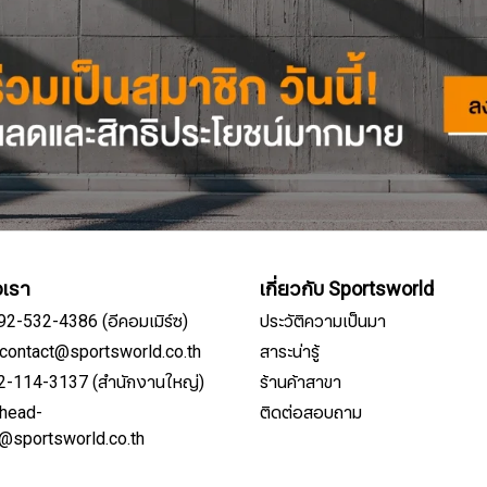
อเรา
เกี่ยวกับ Sportsworld
092-532-4386 (อีคอมเมิร์ซ)
ประวัติความเป็นมา
์: contact@sportsworld.co.th
สาระน่ารู้
02-114-3137 (สำนักงานใหญ่)
ร้านค้าสาขา
: head-
ติดต่อสอบถาม
สมัครรับจดหมายข่าว
e@sportsworld.co.th