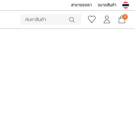
สาขาของเรา
ขนาดสินค้า
NOTICE
ine Store โทร: 092-532-4386 (อีคอมเมิร์ซ)
Sportsworld O
0