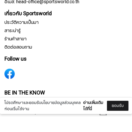
อีเมล์: head-office@sportsworld.co.th
เกี่ยวกับ Sportsworld
ประวัติความเป็นมา
สาระน่ารู้
ร้านค้าสาขา
ติดต่อสอบถาม
Follow us
สมัครรับจดหมายข่าว
BE IN THE KNOW
Get inspiration, new arrivals and latest offers to your inbox
โปรดศึกษาและยอมรับนโยบายข้อมูลส่วนบุคคล
อ่านเพิ่มเติม
ยอมรับ
ก่อนเริ่มใช้งาน
ได้ที่นี่
ชื่อ