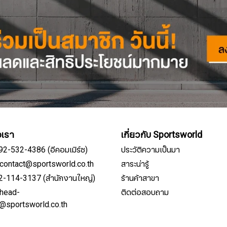
อเรา
เกี่ยวกับ Sportsworld
092-532-4386 (อีคอมเมิร์ซ)
ประวัติความเป็นมา
์: contact@sportsworld.co.th
สาระน่ารู้
02-114-3137 (สำนักงานใหญ่)
ร้านค้าสาขา
: head-
ติดต่อสอบถาม
สมัครรับจดหมายข่าว
e@sportsworld.co.th