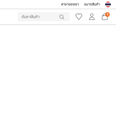
สาขาของเรา
ขนาดสินค้า
NOTICE
ine Store โทร: 092-532-4386 (อีคอมเมิร์ซ)
Sportsworld O
0