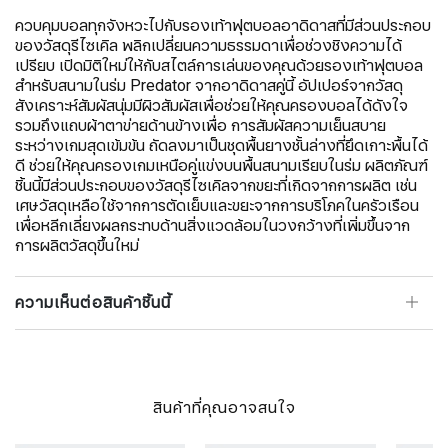
ควบคุมบอลทุกจังหวะไปกับรองเท้าฟุตบอลอาดิดาสที่มีส่วนประกอบ
ของวัสดุรีไซเคิล พลิกเปลี่ยนความธรรมดาเพื่อช่วงชิงความได้
เปรียบ เปิดมิติใหม่ให้กับสไตล์การเล่นของคุณด้วยรองเท้าฟุตบอล
สำหรับสนามในร่ม Predator จากอาดิดาสคู่นี้ อัปเปอร์จากวัสดุ
สังเคราะห์สัมผัสนุ่มมีผิวสัมผัสเพื่อช่วยให้คุณครองบอลได้ดังใจ
รวมถึงแถบผ้าตาข่ายด้านข้างเพื่อ การสัมผัสความเย็นสบาย
ระหว่างเกมสุดเข้มข้น ถัดลงมาเป็นชุดพื้นยางชั้นล่างที่ยึดเกาะพื้นได้
ดี ช่วยให้คุณครองเกมเหนือคู่แข่งบนพื้นสนามเรียบในร่ม ผลิตภัณฑ์
ชิ้นนี้มีส่วนประกอบของวัสดุรีไซเคิลจากขยะที่เกิดจากการผลิต เช่น
เศษวัสดุเหลือใช้จากการตัดเย็บและขยะจากการบริโภคในครัวเรือน
เพื่อหลีกเลี่ยงผลกระทบด้านสิ่งแวดล้อมในวงกว้างที่เพิ่มขึ้นจาก
การผลิตวัสดุขึ้นใหม่
ความเห็นต่อสินค้าชิ้นนี้
สินค้าที่คุณอาจสนใจ