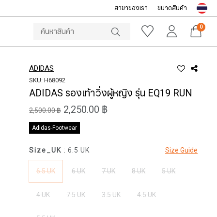
สาขาของเรา
ขนาดสินค้า
NOTICE
ine Store โทร: 092-532-4386 (อีคอมเมิร์ซ)
Sportsworld O
0
ADIDAS
SKU: H68092
ADIDAS รองเท้าวิ่งผู้หญิง รุ่น EQ19 RUN
2,250.00 ฿
2,500.00 ฿
Adidas-Footwear
Size_UK
: 6.5 UK
Size Guide
6.5 UK
6 UK
7 UK
8 UK
5 UK
4 UK
7.5 UK
3.5 UK
4.5 UK