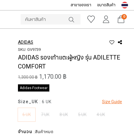
สาขาของเรา
ขนาดสินค้า
NOTICE
ine Store โทร: 092-532-4386 (อีคอมเมิร์ซ)
Sportsworld O
0
ADIDAS
SKU: GV9739
ADIDAS รองเท้าแตะผู้หญิง รุ่น ADILETTE
COMFORT
1,170.00 ฿
1,300.00 ฿
Adidas-Footwear
Size_UK
: 6 UK
Size Guide
6 UK
7 UK
8 UK
5 UK
4 UK
จำนวน
:สินค้าหมด