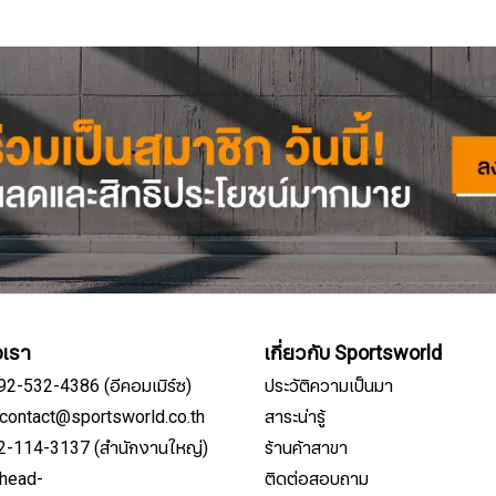
อเรา
เกี่ยวกับ Sportsworld
092-532-4386 (อีคอมเมิร์ซ)
ประวัติความเป็นมา
์: contact@sportsworld.co.th
สาระน่ารู้
02-114-3137 (สำนักงานใหญ่)
ร้านค้าสาขา
: head-
ติดต่อสอบถาม
สมัครรับจดหมายข่าว