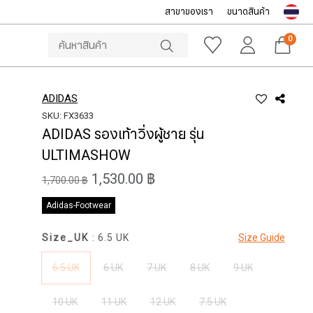
สาขาของเรา
ขนาดสินค้า
NOTICE
ine Store โทร: 092-532-4386 (อีคอมเมิร์ซ)
Sportsworld O
0
ADIDAS
SKU: FX3633
ADIDAS รองเท้าวิ่งผู้ชาย รุ่น
ULTIMASHOW
1,530.00 ฿
1,700.00 ฿
Adidas-Footwear
Size_UK
: 6.5 UK
Size Guide
6.5 UK
6 UK
7 UK
8 UK
9 UK
10 UK
11 UK
12 UK
7.5 UK