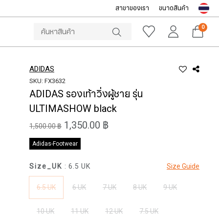
สาขาของเรา
ขนาดสินค้า
NOTICE
ine Store โทร: 092-532-4386 (อีคอมเมิร์ซ)
Sportsworld O
0
ADIDAS
SKU: FX3632
ADIDAS รองเท้าวิ่งผู้ชาย รุ่น
ULTIMASHOW black
1,350.00 ฿
1,500.00 ฿
Adidas-Footwear
Size_UK
: 6.5 UK
Size Guide
6.5 UK
6 UK
7 UK
8 UK
9 UK
10 UK
11 UK
12 UK
7.5 UK