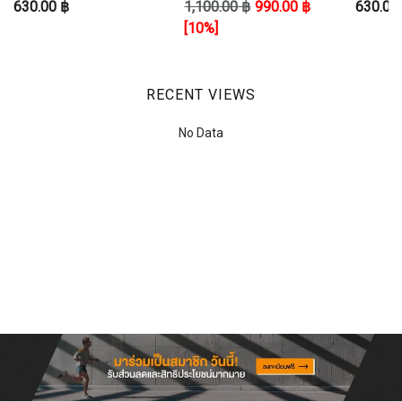
630.00 ฿
1,100.00 ฿
990.00 ฿
630.00
SHO
[10%]
RECENT VIEWS
No Data