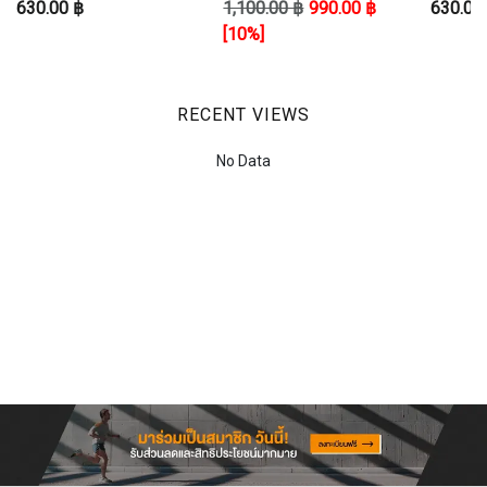
630.00 ฿
1,100.00 ฿
990.00 ฿
630.00
SHO
[10%]
RECENT VIEWS
No Data