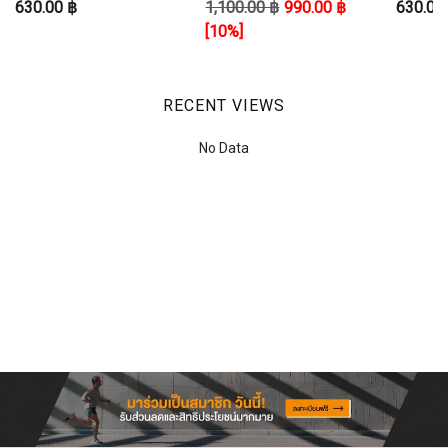
630.00 ฿
1,100.00 ฿
990.00 ฿
630.00
SHO
[10%]
RECENT VIEWS
No Data