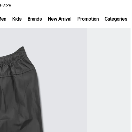
NOTICE
e Store
Sportsworld Onl
Men
Kids
Brands
New Arrival
Promotion
Categories