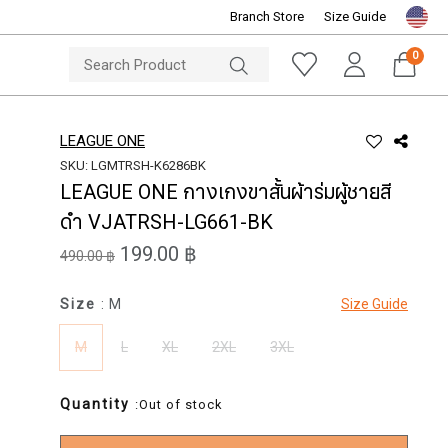
Branch Store
Size Guide
NOTICE
ine Store
Sportsworld O
0
LEAGUE ONE
SKU: LGMTRSH-K6286BK
LEAGUE ONE กางเกงขาสั้นผ้าร่มผู้ชายสี
ดำ VJATRSH-LG661-BK
199.00 ฿
490.00 ฿
Size
: M
Size Guide
M
L
XL
2XL
3XL
Quantity
:Out of stock