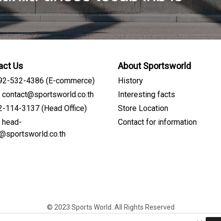
act Us
About Sportsworld
092-532-4386 (E-commerce)
History
: contact@sportsworld.co.th
Interesting facts
02-114-3137 (Head Office)
Store Location
: head-
Contact for information
Sign me up for emails
e@sportsworld.co.th
First name
© 2023 Sports World. All Rights Reserved
Last name