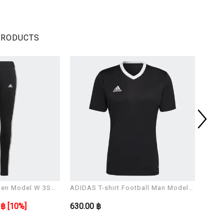
PRODUCTS
en Model W 3S
ADIDAS T-shirt Football Man Model
ADIDA
ENT22 JSY
ENT2
 ฿
[10%]
630.00 ฿
600.