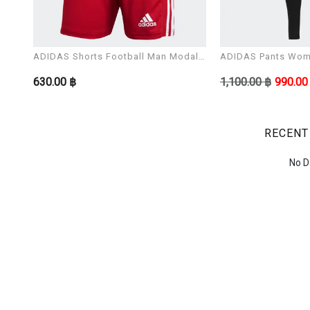
ADIDAS Shorts Football Man Modal
ADIDAS Pants Wom
SQUAD 21 SHO
LEG
630.00 ฿
1,100.00 ฿
990.00
RECENT
No D