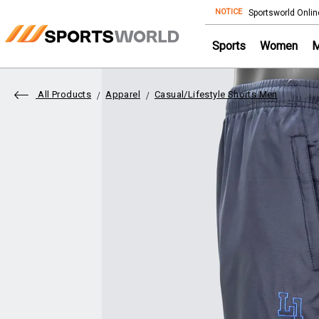
NOTICE
Store
Sportsworld Onlin
Sports
Women
All Products
Apparel
Casual/Lifestyle Shorts Men