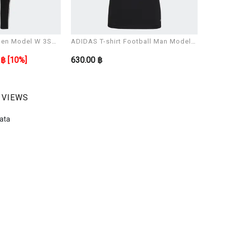
en Model W 3S
ADIDAS T-shirt Football Man Model
ADIDA
ENT22 JSY
ENT2
 ฿
[10%]
630.00 ฿
600.
 VIEWS
ata