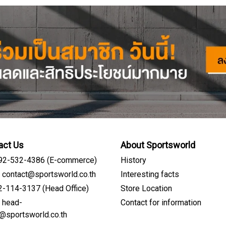
act Us
About Sportsworld
092-532-4386 (E-commerce)
History
: contact@sportsworld.co.th
Interesting facts
02-114-3137 (Head Office)
Store Location
: head-
Contact for information
Sign me up for emails
e@sportsworld.co.th