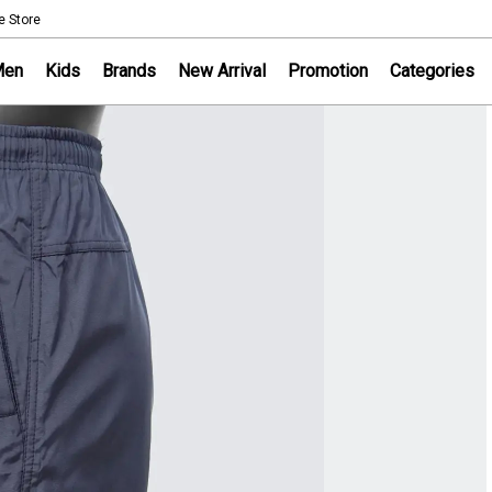
NOTICE
e Store
Sportsworld Onl
Men
Kids
Brands
New Arrival
Promotion
Categories