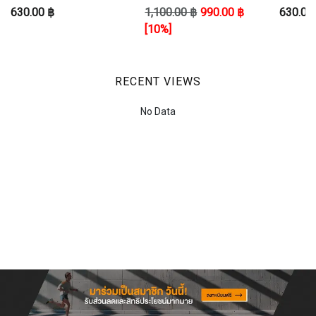
Man Modal SQUAD 21
Model W 3S LEG
Man Mo
630.00 ฿
1,100.00 ฿
990.00 ฿
630.00
SHO
[10%]
RECENT VIEWS
No Data