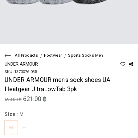
All Products
Footwear
Sports Socks Men
UNDER ARMOUR
SKU: 1370076-035
UNDER ARMOUR men's sock shoes UA
Heatgear UltraLowTab 3pk
621.00 ฿
690.00 ฿
Size
: M
M
L