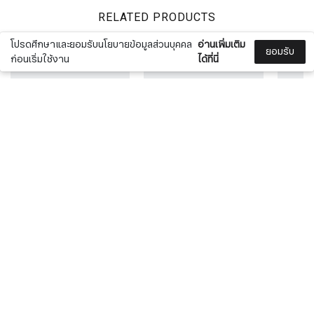
RELATED PRODUCTS
โปรดศึกษาและยอมรับนโยบายข้อมูลส่วนบุคคล
อ่านเพิ่มเติม
ยอมรับ
ก่อนเริ่มใช้งาน
ได้ที่นี่
ADIDAS unisex's slide
ADIDAS women's running
ADIDAS 
Sandals ADILETTE AQUA
shoes CORERACER
shoes 
800.00 ฿
1,500.00 ฿
1,350.00 ฿
1,500.0
[10%]
[10%]
RECENT VIEWS
No Data